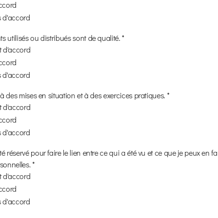
accord
s d'accord
 utilisés ou distribués sont de qualité. *
it d'accord
accord
s d'accord
 à des mises en situation et à des exercices pratiques. *
it d'accord
accord
s d'accord
é réservé pour faire le lien entre ce qui a été vu et ce que je peux en f
sonnelles. *
it d'accord
accord
s d'accord