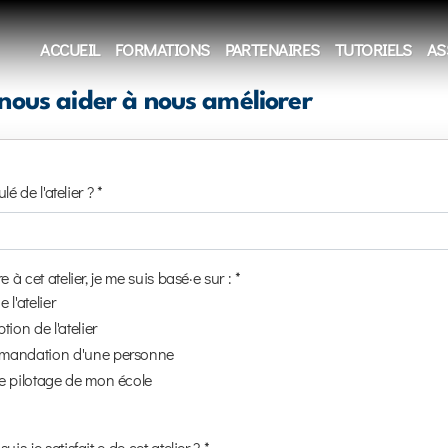
ACCUEIL
FORMATIONS
PARTENAIRES
TUTORIELS
AS
nous aider à nous améliorer
ulé de l'atelier ? *
e à cet atelier, je me suis basé·e sur : *
e l'atelier
tion de l'atelier
mandation d'une personne
e pilotage de mon école
uis-je satisfait·e de cet atelier ? *