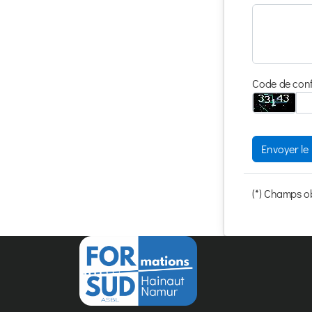
Code de conf
Envoyer l
(*) Champs ob