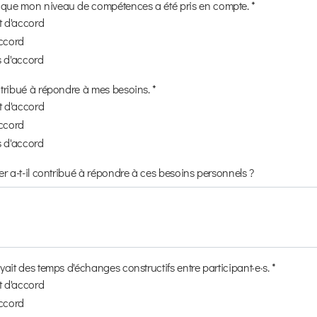
 que mon niveau de compétences a été pris en compte. *
it d'accord
accord
s d'accord
ontribué à répondre à mes besoins. *
it d'accord
accord
s d'accord
lier a-t-il contribué à répondre à ces besoins personnels ?
oyait des temps d'échanges constructifs entre participant·e·s. *
it d'accord
accord