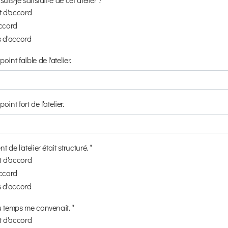
it d'accord
accord
s d'accord
int faible de l'atelier.
int fort de l'atelier.
 de l'atelier était structuré. *
it d'accord
accord
s d'accord
u temps me convenait. *
it d'accord