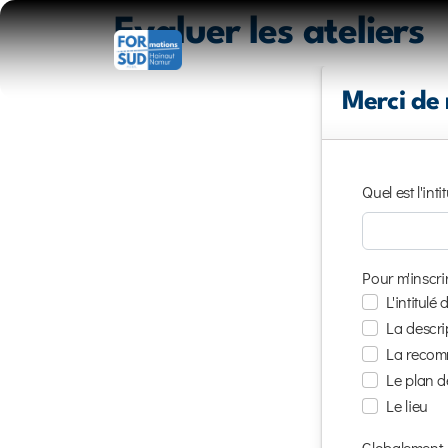
Evaluer les ateliers
Merci de 
Quel est l'intit
Pour m'inscrir
L'intitulé d
La descrip
La recom
Le plan d
Le lieu
Globalement, s